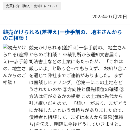
売買仲介（購入・売却）について
2025年07月20日
競売かけられる(差押え)一歩手前の、地主さんから
のご相談！
競売かけられる(差押え)一歩手前の、 地主さん
からのご相談！ ※裁判所から通知文書届く。
司法書士などの士業にあたったが、 「これは
厳しいよ」と取り合ってもらえず、 お知り合い
を通じて弊社までご連絡がありました。 まず
は面談しヒアリング。 ①第一にこの土地をど
うされたいのか ②方向性と優先順位の確認 ③
方法は何があるかの提案 この土地は先代から
引き継いだもので、 「想い」があり、まだどう
にか残したいという気持ちがありましたので、
債権者と相談して、まずは本人から意思(気持
ち)を伝え、明確に今後どうしていきますと。