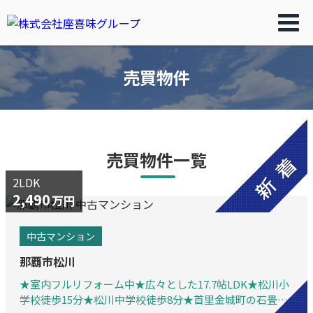
売買物件
売買物件一覧
2LDK
2,490
万円
中古マンション
那覇市松川
★室内フルリフォーム中★広々とした17.7帖LDK★松川小
学校徒歩15分★松川中学校徒歩8分★首里金城町の石畳道