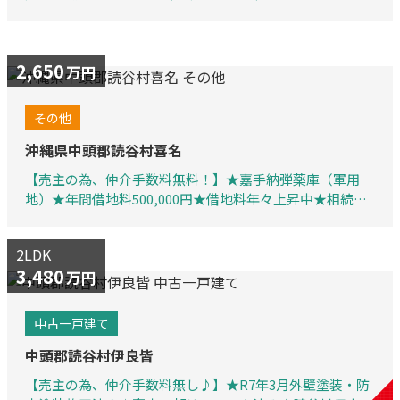
小学校：徒歩8分、車2分★家庭菜園用の花壇もあります
♪★駐車場並列3台
2,650
万円
その他
沖縄県中頭郡読谷村喜名
【売主の為、仲介手数料無料！】★嘉手納弾薬庫（軍用
地）★年間借地料500,000円★借地料年々上昇中★相続税
対策
2LDK
3,480
万円
中古一戸建て
中頭郡読谷村伊良皆
【売主の為、仲介手数料無し♪】★R7年3月外壁塗装・防