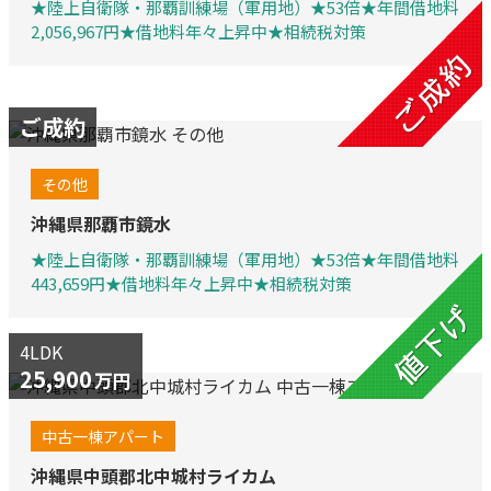
★陸上自衛隊・那覇訓練場（軍用地）★53倍★年間借地料
2,056,967円★借地料年々上昇中★相続税対策
ご成約
その他
沖縄県那覇市鏡水
★陸上自衛隊・那覇訓練場（軍用地）★53倍★年間借地料
443,659円★借地料年々上昇中★相続税対策
4LDK
25,900
万円
中古一棟アパート
沖縄県中頭郡北中城村ライカム