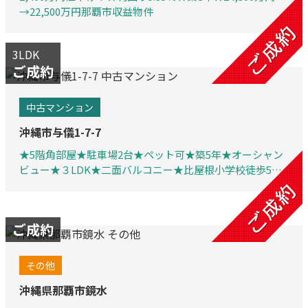
→22,500万円那覇市収益物件
3LDK
ご成約
中古マンション
沖縄市与儀1-7-7
★5階角部屋★駐車場2台★ペット可★築5年★オーシャン
ビュー★３LDK★二面バルコニー★比屋根小学校徒歩5分
（約300ｍ）★スーパー、沖縄県総合運動公園、病院、銀
行、コンビニ、車で３分圏内に位置♪
ご成約
その他
沖縄県那覇市鏡水