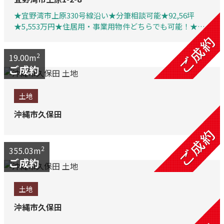
★宜野湾市上原330号線沿い★分筆相談可能★92,56坪
★5,553万円★住居用・事業用物件どちらでも可能！★担
当者は、宅建士、ファイナンシャルプランナー、住宅ロー
ンアドバイザー、相続診断士などの資格
2
19.00m
ご成約
土地
沖縄市久保田
2
355.03m
ご成約
土地
沖縄市久保田