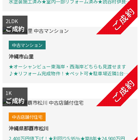
水塗装施工済み★室内一部リフォーム済み★読谷村伊良皆
（平屋建て）★駐車場3台★角地★2方道路★現在賃貸中
2LDK
ご成約
中古マンション
沖縄市山里
★オーシャンビュー東海岸・西海岸どちらも見渡せます
♪★リフォーム完成物件！★ペット可★駐車場近隣1台確
保
1K
ご成約
中古店舗付住宅
沖縄県那覇市松川
2,400万円値下げ！★利回り5.95％★築8年★24,900万円