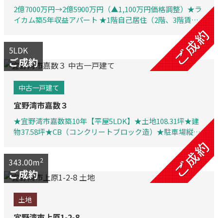
2億7000万円→2億5900万円（▲1,100万円価格調整）★ラ
イカム築5年収益アパート ★1階自己居住（2階、3階賃
貸）※もちろん1階も賃貸可能 ★外人さんに向けたグレー
ド高い物件
5LDK
ご成約
中古一戸建て
宜野湾市嘉数３
★宜野湾市嘉数築10年【平屋5LDK】★土地108.31坪★建
物37.58坪★CB（コンクリートブロック造）★駐車場縦列3
台★バリアフリー（手すり付き）★エアコン4台新品取替
済み★広々お庭付
2
343.00m
ご成約
土地
宜野湾市上原1-2-8