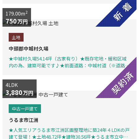
近くに所在し琉球王国時代の歴史を感じる歴史ある場所で
す♪
2
179.00m
750
万円
土地
中頭郡中城村久場
★中城村久場54.14坪（古家有り）★既存宅地・緩和区域
内の為、建築可能です♪★前面道路：中城村道（※道路幅
が北東側2.1ｍ、北西側2.25ｍ）★浄化槽設置必要★海が近
く閑静な住宅街★
4LDK
3,880
万円
中古一戸建て
うるま市江洲
★人気エリアうるま市江洲区画整理地に築24年４LDKの戸
建て登場！★土地48.72坪★建物30.56坪★うるま市立中原