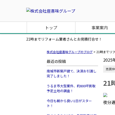
トップ
事業案内
21時までリフォーム業者さんとお見積打合せ！
株式会社座喜味グループのブログ
>
21時までリ
2025
最近の投稿
売買仲
南城市新築戸建て、決済お引渡し
完了しました！
2
うるま市大型案件、約800坪買取
予定土地の調査！
今日も朝から良い1日がスター
夜分
ト！