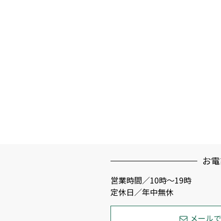
お電
営業時間／10時～19時
定休日／年中無休
メール