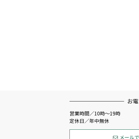
お電
営業時間／10時～19時
定休日／年中無休
メール