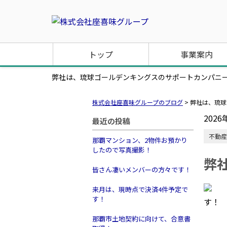
トップ
事業案内
弊社は、琉球ゴールデンキングスのサポートカンパニ
株式会社座喜味グループのブログ
>
弊社は、琉球
2026
最近の投稿
不動産
那覇マンション、2物件お預かり
したので写真撮影！
弊
皆さん凄いメンバーの方々です！
来月は、現時点で決済4件予定で
す！
す！
那覇市土地契約に向けて、合意書