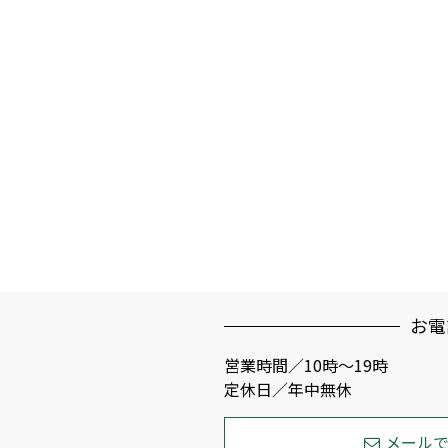
お電
営業時間／10時～19時
定休日／年中無休
メール