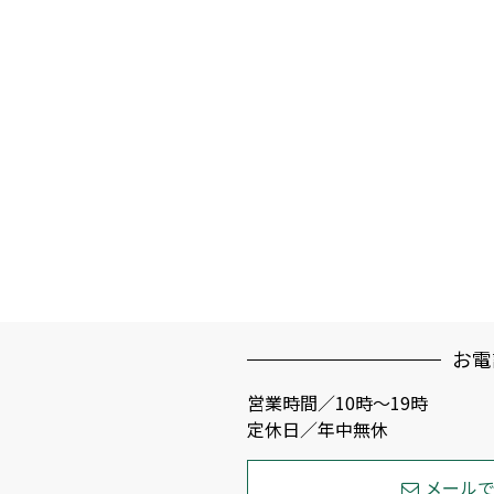
お電
営業時間／10時～19時
定休日／年中無休
メール